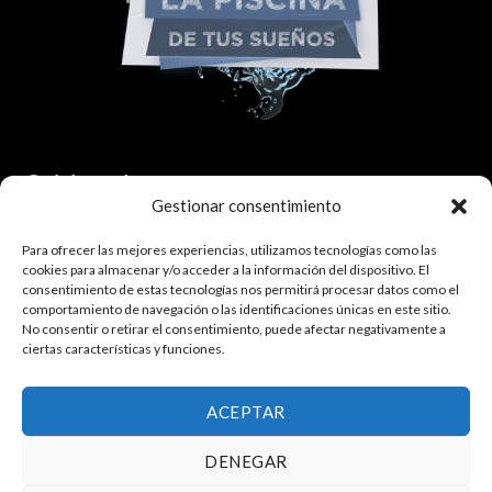
Colaborador:
Gestionar consentimiento
Para ofrecer las mejores experiencias, utilizamos tecnologías como las
cookies para almacenar y/o acceder a la información del dispositivo. El
consentimiento de estas tecnologías nos permitirá procesar datos como el
comportamiento de navegación o las identificaciones únicas en este sitio.
No consentir o retirar el consentimiento, puede afectar negativamente a
ciertas características y funciones.
¿Quieres trabajar con nosotros?
Haz click aquí.
ACEPTAR
DENEGAR
Política de privacidad
|
Política de cookies