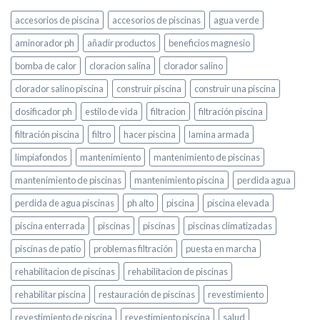
accesorios de piscina
accesorios de piscinas
agua verde
aminorador ph
añadir productos
beneficios magnesio
bomba de calor
cloracion salina
clorador salino
clorador salino piscina
construir piscina
construir una piscina
dosificador ph
estilo de vida
filtracion
filtración piscina
filtración piscina
filtro
hacer piscina
lamina armada
limpiafondos
mantenimiento
mantenimiento de piscinas
mantenimiento de piscinas
mantenimiento piscina
perdida agua
perdida de agua piscinas
ph alto
piscina
piscina elevada
piscina enterrada
piscinas
piscinas
piscinas climatizadas
piscinas de patio
problemas filtración
puesta en marcha
rehabilitacion de piscinas
rehabilitacion de piscinas
rehabilitar piscina
restauración de piscinas
revestimiento
revestimiento de piscina
revestimiento piscina
salud