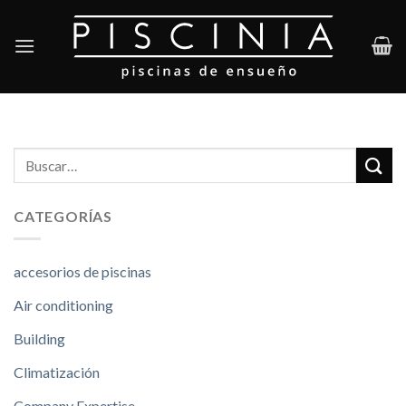
Skip
to
content
CATEGORÍAS
accesorios de piscinas
Air conditioning
Building
Climatización
Company Expertise