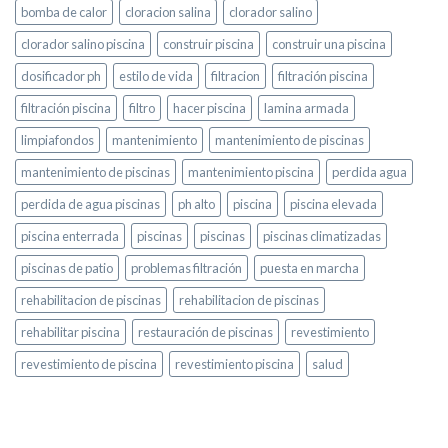
bomba de calor
cloracion salina
clorador salino
clorador salino piscina
construir piscina
construir una piscina
dosificador ph
estilo de vida
filtracion
filtración piscina
filtración piscina
filtro
hacer piscina
lamina armada
limpiafondos
mantenimiento
mantenimiento de piscinas
mantenimiento de piscinas
mantenimiento piscina
perdida agua
perdida de agua piscinas
ph alto
piscina
piscina elevada
piscina enterrada
piscinas
piscinas
piscinas climatizadas
piscinas de patio
problemas filtración
puesta en marcha
rehabilitacion de piscinas
rehabilitacion de piscinas
rehabilitar piscina
restauración de piscinas
revestimiento
revestimiento de piscina
revestimiento piscina
salud