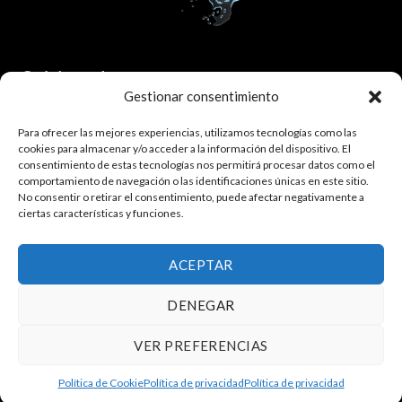
Colaborador:
Gestionar consentimiento
Para ofrecer las mejores experiencias, utilizamos tecnologías como las
cookies para almacenar y/o acceder a la información del dispositivo. El
consentimiento de estas tecnologías nos permitirá procesar datos como el
comportamiento de navegación o las identificaciones únicas en este sitio.
No consentir o retirar el consentimiento, puede afectar negativamente a
ciertas características y funciones.
¿Quieres trabajar con nosotros?
Haz click aquí.
ACEPTAR
DENEGAR
Política de privacidad
|
Política de cookies
VER PREFERENCIAS
Copyright 2021 ©
Piscinia
dev by
Hawkins
Política de Cookie
Política de privacidad
Política de privacidad