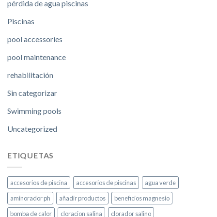
pérdida de agua piscinas
Piscinas
pool accessories
pool maintenance
rehabilitación
Sin categorizar
Swimming pools
Uncategorized
ETIQUETAS
accesorios de piscina
accesorios de piscinas
agua verde
aminorador ph
añadir productos
beneficios magnesio
bomba de calor
cloracion salina
clorador salino