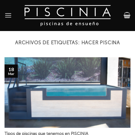
Skip
to
content
ARCHIVOS DE ETIQUETAS:
HACER PISCINA
18
Mar
Tipos de piscinas que tenemos en PISCINIA