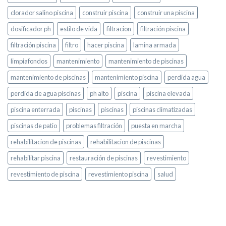
clorador salino piscina
construir piscina
construir una piscina
dosificador ph
estilo de vida
filtracion
filtración piscina
filtración piscina
filtro
hacer piscina
lamina armada
limpiafondos
mantenimiento
mantenimiento de piscinas
mantenimiento de piscinas
mantenimiento piscina
perdida agua
perdida de agua piscinas
ph alto
piscina
piscina elevada
piscina enterrada
piscinas
piscinas
piscinas climatizadas
piscinas de patio
problemas filtración
puesta en marcha
rehabilitacion de piscinas
rehabilitacion de piscinas
rehabilitar piscina
restauración de piscinas
revestimiento
revestimiento de piscina
revestimiento piscina
salud