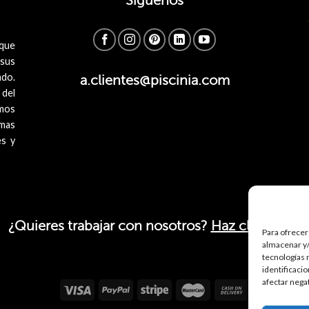
Síguenos
 que
 sus
ado.
a.clientes@piscinia.com
 del
mos
imas
es y
¿Quieres trabajar con nosotros?
Haz click aquí.
Para ofrecer
almacenar y/
tecnologías 
identificaci
afectar nega