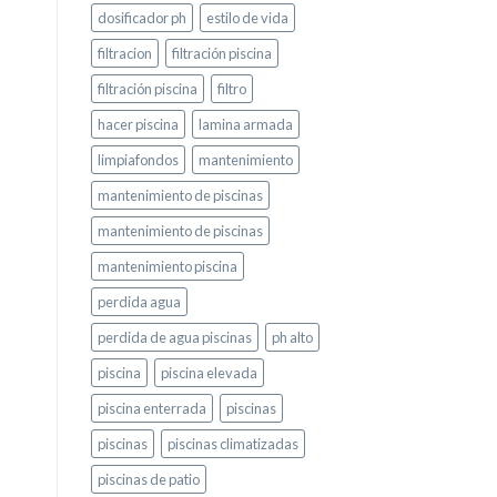
dosificador ph
estilo de vida
filtracion
filtración piscina
filtración piscina
filtro
hacer piscina
lamina armada
limpiafondos
mantenimiento
mantenimiento de piscinas
mantenimiento de piscinas
mantenimiento piscina
perdida agua
perdida de agua piscinas
ph alto
piscina
piscina elevada
piscina enterrada
piscinas
piscinas
piscinas climatizadas
piscinas de patio