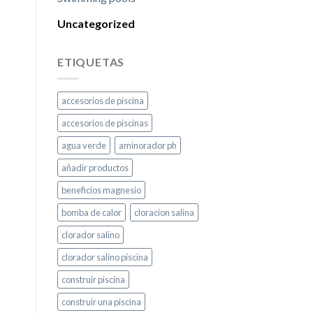
Uncategorized
ETIQUETAS
accesorios de piscina
accesorios de piscinas
agua verde
aminorador ph
añadir productos
beneficios magnesio
bomba de calor
cloracion salina
clorador salino
clorador salino piscina
construir piscina
construir una piscina