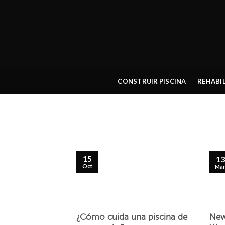
Skip
to
content
CONSTRUIR PISCINA
REHABIL
15
13
Oct
Ma
¿Cómo cuida una piscina de
New