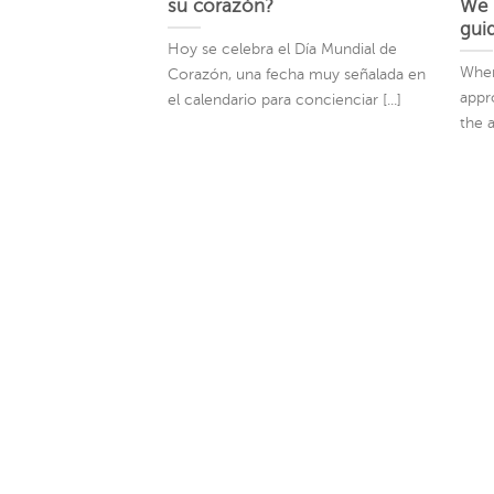
su corazón?
We 
guid
Hoy se celebra el Día Mundial de
When
Corazón, una fecha muy señalada en
appro
el calendario para concienciar [...]
the a