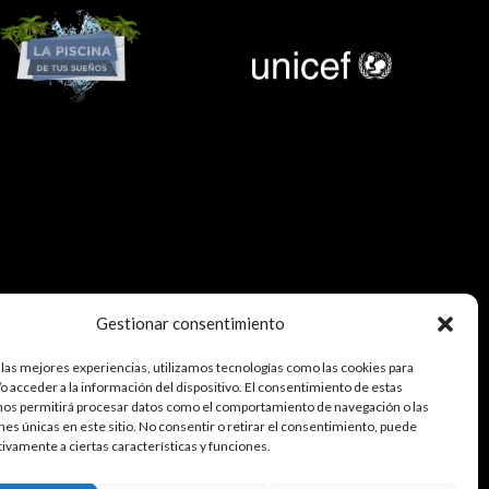
Gestionar consentimiento
 las mejores experiencias, utilizamos tecnologías como las cookies para
o acceder a la información del dispositivo. El consentimiento de estas
nos permitirá procesar datos como el comportamiento de navegación o las
ones únicas en este sitio. No consentir o retirar el consentimiento, puede
tivamente a ciertas características y funciones.