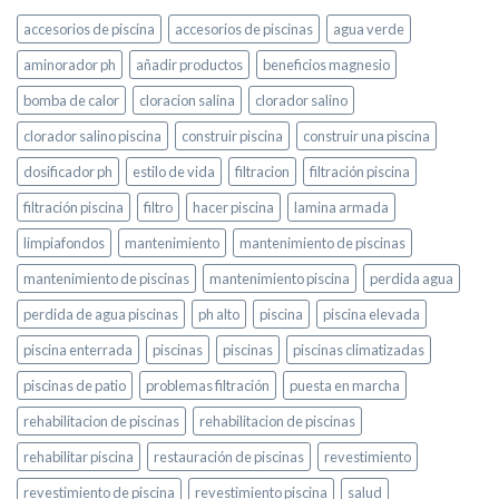
accesorios de piscina
accesorios de piscinas
agua verde
aminorador ph
añadir productos
beneficios magnesio
bomba de calor
cloracion salina
clorador salino
clorador salino piscina
construir piscina
construir una piscina
dosificador ph
estilo de vida
filtracion
filtración piscina
filtración piscina
filtro
hacer piscina
lamina armada
limpiafondos
mantenimiento
mantenimiento de piscinas
mantenimiento de piscinas
mantenimiento piscina
perdida agua
perdida de agua piscinas
ph alto
piscina
piscina elevada
piscina enterrada
piscinas
piscinas
piscinas climatizadas
piscinas de patio
problemas filtración
puesta en marcha
rehabilitacion de piscinas
rehabilitacion de piscinas
rehabilitar piscina
restauración de piscinas
revestimiento
revestimiento de piscina
revestimiento piscina
salud