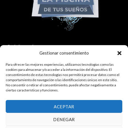
Colaborador:
Gestionar consentimiento
Para ofrecer las mejores experiencias, utilizamos tecnologías como las
cookies para almacenar y/o acceder a la información del dispositivo. El
consentimiento de estas tecnologías nos permitirá procesar datos como el
comportamiento de navegación o las identificaciones únicas en este sitio.
No consentir o retirar el consentimiento, puede afectar negativamente a
ciertas características y funciones.
¿Quieres trabajar con nosotros?
Haz click aquí.
ACEPTAR
DENEGAR
Política de privacidad
|
Política de cookies