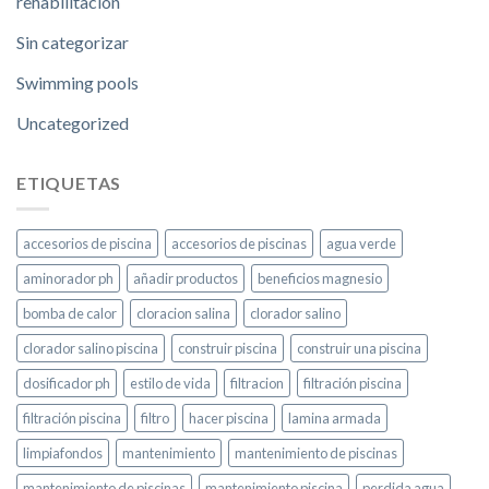
rehabilitación
Sin categorizar
Swimming pools
Uncategorized
ETIQUETAS
accesorios de piscina
accesorios de piscinas
agua verde
aminorador ph
añadir productos
beneficios magnesio
bomba de calor
cloracion salina
clorador salino
clorador salino piscina
construir piscina
construir una piscina
dosificador ph
estilo de vida
filtracion
filtración piscina
filtración piscina
filtro
hacer piscina
lamina armada
limpiafondos
mantenimiento
mantenimiento de piscinas
mantenimiento de piscinas
mantenimiento piscina
perdida agua