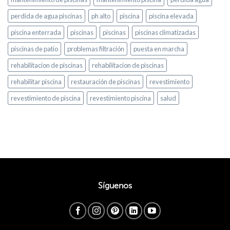
perdida de agua piscinas
ph alto
piscina
piscina elevada
piscina enterrada
piscinas
piscinas
piscinas climatizadas
piscinas de patio
problemas filtración
puesta en marcha
rehabilitacion de piscinas
rehabilitacion de piscinas
rehabilitar piscina
restauración de piscinas
revestimiento
revestimiento de piscina
revestimiento piscina
salud
Síguenos