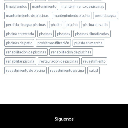
limpiafondos
mantenimiento
mantenimiento de piscinas
mantenimiento de piscinas
mantenimiento piscina
perdida agua
perdida de agua piscinas
ph alto
piscina
piscina elevada
piscina enterrada
piscinas
piscinas
piscinas climatizadas
piscinas de patio
problemas filtración
puesta en marcha
rehabilitacion de piscinas
rehabilitacion de piscinas
rehabilitar piscina
restauración de piscinas
revestimiento
revestimiento de piscina
revestimiento piscina
salud
Síguenos