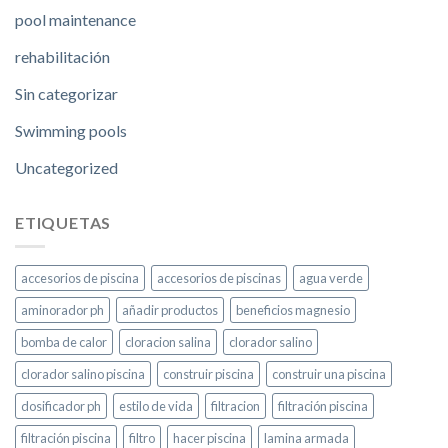
pool maintenance
rehabilitación
Sin categorizar
Swimming pools
Uncategorized
ETIQUETAS
accesorios de piscina
accesorios de piscinas
agua verde
aminorador ph
añadir productos
beneficios magnesio
bomba de calor
cloracion salina
clorador salino
clorador salino piscina
construir piscina
construir una piscina
dosificador ph
estilo de vida
filtracion
filtración piscina
filtración piscina
filtro
hacer piscina
lamina armada