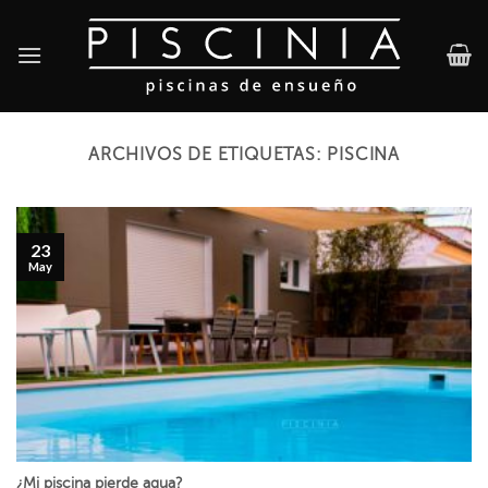
Skip
to
content
ARCHIVOS DE ETIQUETAS:
PISCINA
23
May
¿Mi piscina pierde agua?