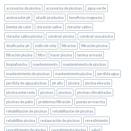
accesorios de piscina
accesorios de piscinas
agua verde
aminorador ph
añadir productos
beneficios magnesio
bomba de calor
cloracion salina
clorador salino
clorador salino piscina
construir piscina
construir una piscina
dosificador ph
estilo de vida
filtracion
filtración piscina
filtración piscina
filtro
hacer piscina
lamina armada
limpiafondos
mantenimiento
mantenimiento de piscinas
mantenimiento de piscinas
mantenimiento piscina
perdida agua
perdida de agua piscinas
ph alto
piscina
piscina elevada
piscina enterrada
piscinas
piscinas
piscinas climatizadas
piscinas de patio
problemas filtración
puesta en marcha
rehabilitacion de piscinas
rehabilitacion de piscinas
rehabilitar piscina
restauración de piscinas
revestimiento
revestimiento de piscina
revestimiento piscina
salud