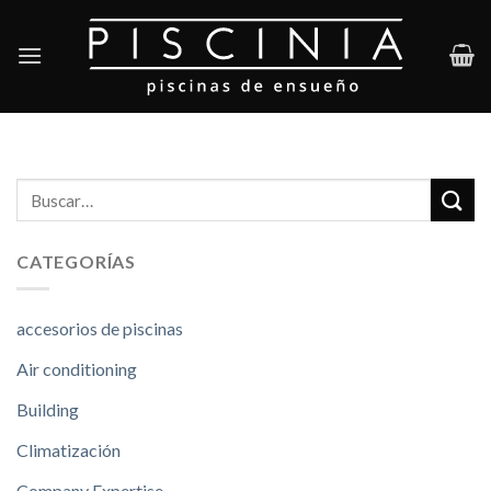
Skip
to
content
CATEGORÍAS
accesorios de piscinas
Air conditioning
Building
Climatización
Company Expertise