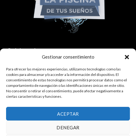
Colaborador:
Gestionar consentimiento
Para ofrecer las mejores experiencias, utilizamos tecnologías como las
cookies para almacenar y/o acceder a la información del dispositivo. El
consentimiento de estas tecnologías nos permitirá procesar datos como el
comportamiento de navegación o las identificaciones únicas en este sitio.
No consentir o retirar el consentimiento, puede afectar negativamente a
ciertas características y funciones.
¿Quieres trabajar con nosotros?
Haz click aquí.
ACEPTAR
DENEGAR
Política de privacidad
|
Política de cookies