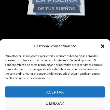
Colaborador:
Gestionar consentimiento
Para ofrecer las mejores experiencias, utilizamos tecnologías como las
cookies para almacenar y/o acceder a la información del dispositivo. El
consentimiento de estas tecnologías nos permitirá procesar datos como el
comportamiento de navegación o las identificaciones únicas en este sitio.
No consentir o retirar el consentimiento, puede afectar negativamente a
ciertas características y funciones.
¿Quieres trabajar con nosotros?
Haz click aquí.
ACEPTAR
DENEGAR
Política de privacidad
|
Política de cookies