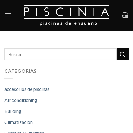
Skip
to
content
CATEGORÍAS
accesorios de piscinas
Air conditioning
Building
Climatización
Company Expertise