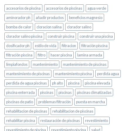
accesorios de piscina
accesorios de piscinas
agua verde
aminorador ph
añadir productos
beneficios magnesio
bomba de calor
cloracion salina
clorador salino
clorador salino piscina
construir piscina
construir una piscina
dosificador ph
estilo de vida
filtracion
filtración piscina
filtración piscina
filtro
hacer piscina
lamina armada
limpiafondos
mantenimiento
mantenimiento de piscinas
mantenimiento de piscinas
mantenimiento piscina
perdida agua
perdida de agua piscinas
ph alto
piscina
piscina elevada
piscina enterrada
piscinas
piscinas
piscinas climatizadas
piscinas de patio
problemas filtración
puesta en marcha
rehabilitacion de piscinas
rehabilitacion de piscinas
rehabilitar piscina
restauración de piscinas
revestimiento
revestimiento de piscina
revestimiento piscina
salud