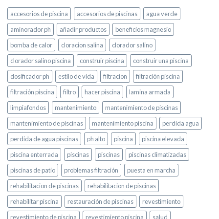
accesorios de piscina
accesorios de piscinas
agua verde
aminorador ph
añadir productos
beneficios magnesio
bomba de calor
cloracion salina
clorador salino
clorador salino piscina
construir piscina
construir una piscina
dosificador ph
estilo de vida
filtracion
filtración piscina
filtración piscina
filtro
hacer piscina
lamina armada
limpiafondos
mantenimiento
mantenimiento de piscinas
mantenimiento de piscinas
mantenimiento piscina
perdida agua
perdida de agua piscinas
ph alto
piscina
piscina elevada
piscina enterrada
piscinas
piscinas
piscinas climatizadas
piscinas de patio
problemas filtración
puesta en marcha
rehabilitacion de piscinas
rehabilitacion de piscinas
rehabilitar piscina
restauración de piscinas
revestimiento
revestimiento de piscina
revestimiento piscina
salud