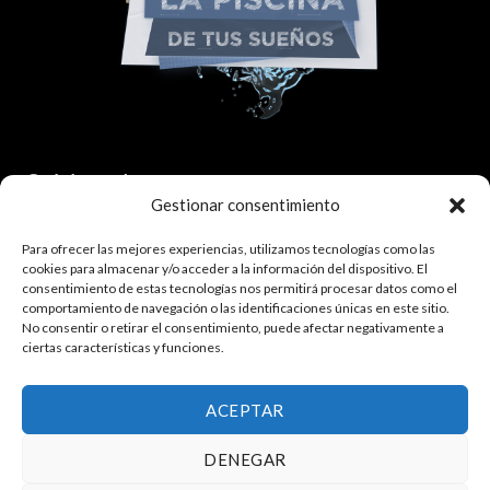
Colaborador:
Gestionar consentimiento
Para ofrecer las mejores experiencias, utilizamos tecnologías como las
cookies para almacenar y/o acceder a la información del dispositivo. El
consentimiento de estas tecnologías nos permitirá procesar datos como el
comportamiento de navegación o las identificaciones únicas en este sitio.
No consentir o retirar el consentimiento, puede afectar negativamente a
ciertas características y funciones.
¿Quieres trabajar con nosotros?
Haz click aquí.
ACEPTAR
DENEGAR
Política de privacidad
|
Política de cookies