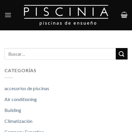
Skip
to
content
CATEGORÍAS
accesorios de piscinas
Air conditioning
Building
Climatización
Company Expertise