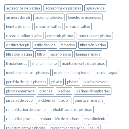
accesorios de piscina
accesorios de piscinas
agua verde
aminorador ph
añadir productos
beneficios magnesio
bomba de calor
cloracion salina
clorador salino
clorador salino piscina
construir piscina
construir una piscina
dosificador ph
estilo de vida
filtracion
filtración piscina
filtración piscina
filtro
hacer piscina
lamina armada
limpiafondos
mantenimiento
mantenimiento de piscinas
mantenimiento de piscinas
mantenimiento piscina
perdida agua
perdida de agua piscinas
ph alto
piscina
piscina elevada
piscina enterrada
piscinas
piscinas
piscinas climatizadas
piscinas de patio
problemas filtración
puesta en marcha
rehabilitacion de piscinas
rehabilitacion de piscinas
rehabilitar piscina
restauración de piscinas
revestimiento
revestimiento de piscina
revestimiento piscina
salud