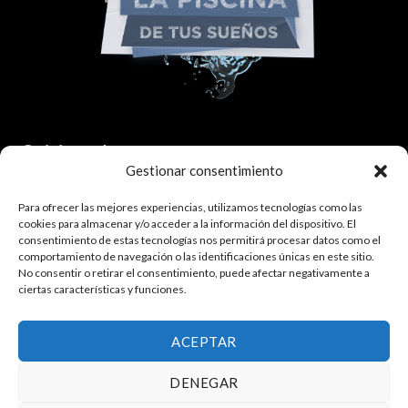
Colaborador:
Gestionar consentimiento
Para ofrecer las mejores experiencias, utilizamos tecnologías como las
cookies para almacenar y/o acceder a la información del dispositivo. El
consentimiento de estas tecnologías nos permitirá procesar datos como el
comportamiento de navegación o las identificaciones únicas en este sitio.
No consentir o retirar el consentimiento, puede afectar negativamente a
ciertas características y funciones.
¿Quieres trabajar con nosotros?
Haz click aquí.
ACEPTAR
DENEGAR
Política de privacidad
|
Política de cookies