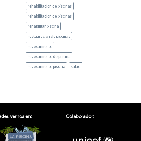
rehabilitacion de piscinas
rehabilitacion de piscinas
rehabilitar piscina
restauración de piscinas
revestimiento
revestimiento de piscina
revestimiento piscina
salud
des vernos en:
Colaborador: