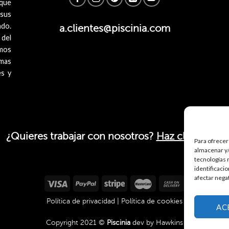
 que
 sus
ado.
a.clientes@piscinia.com
 del
mos
imas
es y
¿Quieres trabajar con nosotros?
Haz click aquí.
Para ofrecer
almacenar y/
tecnologías 
identificaci
afectar nega
Política de privacidad
|
Política de cookies
AC
Copyright 2021 ©
Piscinia
dev by
Hawkins