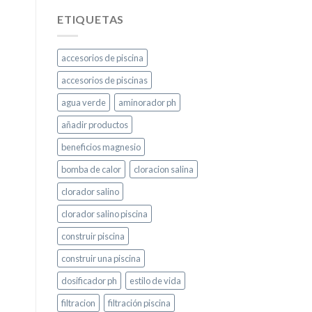
ETIQUETAS
accesorios de piscina
accesorios de piscinas
agua verde
aminorador ph
añadir productos
beneficios magnesio
bomba de calor
cloracion salina
clorador salino
clorador salino piscina
construir piscina
construir una piscina
dosificador ph
estilo de vida
filtracion
filtración piscina