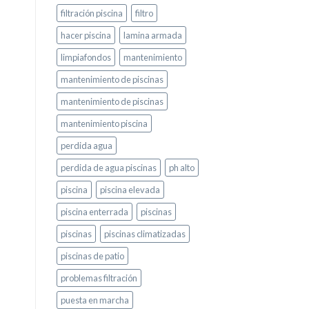
filtración piscina
filtro
hacer piscina
lamina armada
limpiafondos
mantenimiento
mantenimiento de piscinas
mantenimiento de piscinas
mantenimiento piscina
perdida agua
perdida de agua piscinas
ph alto
piscina
piscina elevada
piscina enterrada
piscinas
piscinas
piscinas climatizadas
piscinas de patio
problemas filtración
puesta en marcha