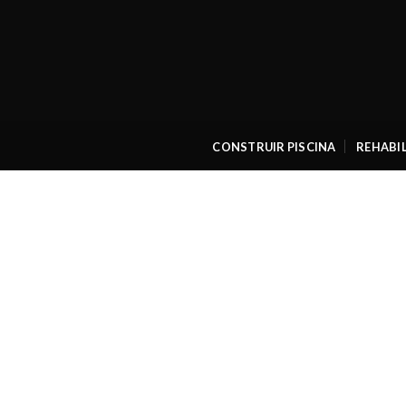
Skip
to
content
CONSTRUIR PISCINA
REHABIL