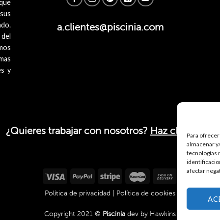
 que
 sus
ado.
a.clientes@piscinia.com
 del
mos
imas
es y
¿Quieres trabajar con nosotros?
Haz click aquí.
Para ofrecer
almacenar y/
tecnologías 
identificaci
afectar nega
Política de privacidad
|
Política de cookies
AC
Copyright 2021 ©
Piscinia
dev by
Hawkins