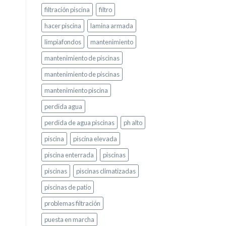
filtración piscina
filtro
hacer piscina
lamina armada
limpiafondos
mantenimiento
mantenimiento de piscinas
mantenimiento de piscinas
mantenimiento piscina
perdida agua
perdida de agua piscinas
ph alto
piscina
piscina elevada
piscina enterrada
piscinas
piscinas
piscinas climatizadas
piscinas de patio
problemas filtración
puesta en marcha