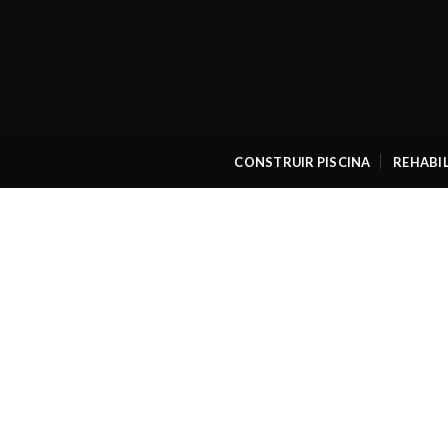
Skip
to
content
CONSTRUIR PISCINA
REHABIL