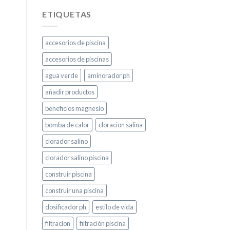
ETIQUETAS
accesorios de piscina
accesorios de piscinas
agua verde
aminorador ph
añadir productos
beneficios magnesio
bomba de calor
cloracion salina
clorador salino
clorador salino piscina
construir piscina
construir una piscina
dosificador ph
estilo de vida
filtracion
filtración piscina