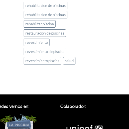
rehabilitacion de piscinas
rehabilitacion de piscinas
rehabilitar piscina
restauración de piscinas
revestimiento
revestimiento de piscina
revestimiento piscina
salud
des vernos en:
Colaborador: