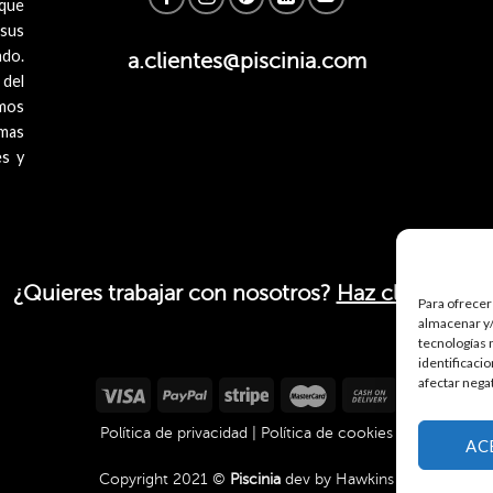
 que
 sus
ado.
a.clientes@piscinia.com
 del
mos
imas
es y
¿Quieres trabajar con nosotros?
Haz click aquí.
Para ofrecer
almacenar y/
tecnologías 
identificaci
afectar nega
Política de privacidad
|
Política de cookies
AC
Copyright 2021 ©
Piscinia
dev by
Hawkins