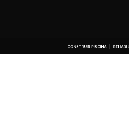
Skip
to
content
CONSTRUIR PISCINA
REHABIL