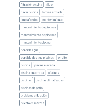
filtración piscina
filtro
hacer piscina
lamina armada
limpiafondos
mantenimiento
mantenimiento de piscinas
mantenimiento de piscinas
mantenimiento piscina
perdida agua
perdida de agua piscinas
ph alto
piscina
piscina elevada
piscina enterrada
piscinas
piscinas
piscinas climatizadas
piscinas de patio
problemas filtración
puesta en marcha