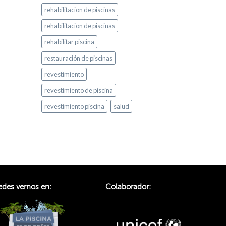
rehabilitacion de piscinas
rehabilitacion de piscinas
rehabilitar piscina
restauración de piscinas
revestimiento
revestimiento de piscina
revestimiento piscina
salud
des vernos en:
Colaborador: