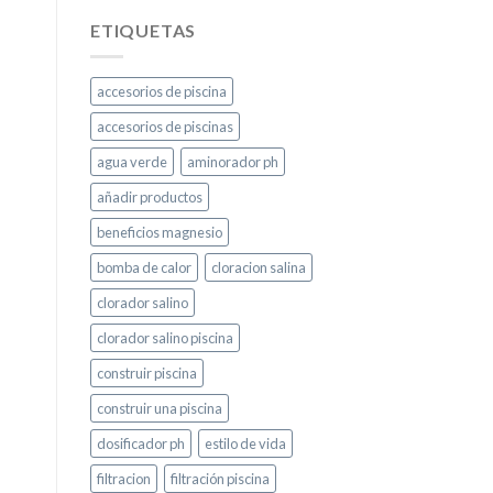
ETIQUETAS
accesorios de piscina
accesorios de piscinas
agua verde
aminorador ph
añadir productos
beneficios magnesio
bomba de calor
cloracion salina
clorador salino
clorador salino piscina
construir piscina
construir una piscina
dosificador ph
estilo de vida
filtracion
filtración piscina