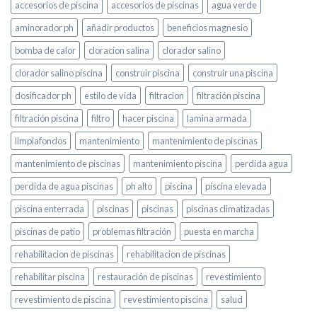
accesorios de piscina
accesorios de piscinas
agua verde
aminorador ph
añadir productos
beneficios magnesio
bomba de calor
cloracion salina
clorador salino
clorador salino piscina
construir piscina
construir una piscina
dosificador ph
estilo de vida
filtracion
filtración piscina
filtración piscina
filtro
hacer piscina
lamina armada
limpiafondos
mantenimiento
mantenimiento de piscinas
mantenimiento de piscinas
mantenimiento piscina
perdida agua
perdida de agua piscinas
ph alto
piscina
piscina elevada
piscina enterrada
piscinas
piscinas
piscinas climatizadas
piscinas de patio
problemas filtración
puesta en marcha
rehabilitacion de piscinas
rehabilitacion de piscinas
rehabilitar piscina
restauración de piscinas
revestimiento
revestimiento de piscina
revestimiento piscina
salud