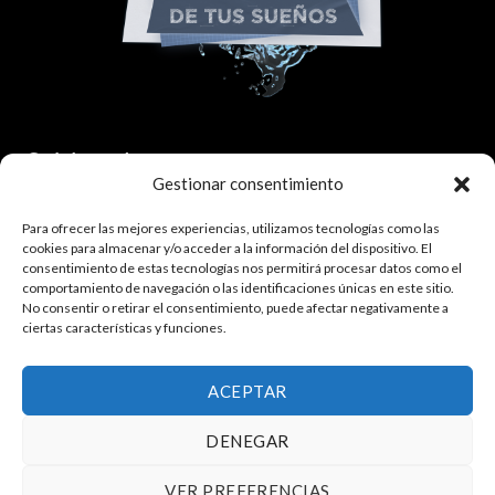
Colaborador:
Gestionar consentimiento
Para ofrecer las mejores experiencias, utilizamos tecnologías como las
cookies para almacenar y/o acceder a la información del dispositivo. El
consentimiento de estas tecnologías nos permitirá procesar datos como el
comportamiento de navegación o las identificaciones únicas en este sitio.
No consentir o retirar el consentimiento, puede afectar negativamente a
ciertas características y funciones.
¿Quieres trabajar con nosotros?
Haz click aquí.
ACEPTAR
DENEGAR
Política de privacidad
|
Política de cookies
VER PREFERENCIAS