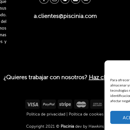
 que
 sus
ado.
a.clientes@piscinia.com
 del
mos
imas
es y
¿Quieres trabajar con nosotros?
Haz click aquí.
Para ofrecer
almacenar y/
tecnologías 
identificaci
afectar nega
Política de privacidad
|
Política de cookies
AC
Copyright 2021 ©
Piscinia
dev by
Hawkins