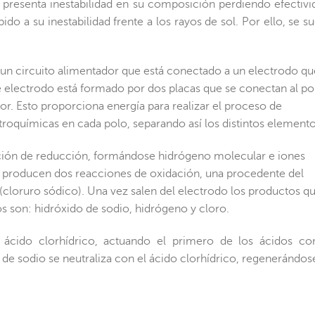
ro presenta inestabilidad en su composición perdiendo efectivi
do a su inestabilidad frente a los rayos de sol. Por ello, se su
n un circuito alimentador que está conectado a un electrodo qu
Este electrodo está formado por dos placas que se conectan al po
dor. Esto proporciona energía para realizar el proceso de
troquímicas en cada polo, separando así los distintos elemento
cción de reducción, formándose hidrógeno molecular e iones
 se producen dos reacciones de oxidación, una procedente del
 (cloruro sódico). Una vez salen del electrodo los productos q
s son: hidróxido de sodio, hidrógeno y cloro.
 ácido clorhídrico, actuando el primero de los ácidos c
o de sodio se neutraliza con el ácido clorhídrico, regenerándose