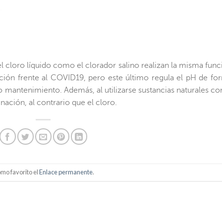
l cloro líquido como el clorador salino realizan la misma func
ción frente al COVID19, pero este último regula el pH de fo
o mantenimiento. Además, al utilizarse sustancias naturales c
nación, al contrario que el cloro.
mo favorito el
Enlace permanente
.