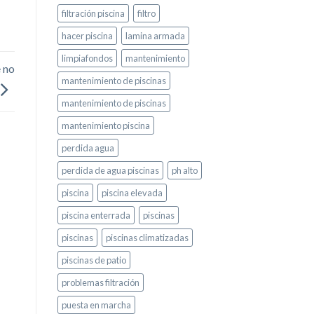
filtración piscina
filtro
hacer piscina
lamina armada
limpiafondos
mantenimiento
e no
mantenimiento de piscinas
mantenimiento de piscinas
mantenimiento piscina
perdida agua
perdida de agua piscinas
ph alto
piscina
piscina elevada
piscina enterrada
piscinas
piscinas
piscinas climatizadas
piscinas de patio
problemas filtración
puesta en marcha