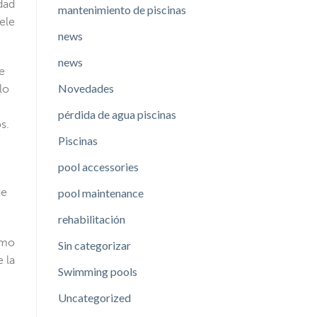
dad
mantenimiento de piscinas
ele
news
news
e
Novedades
lo
pérdida de agua piscinas
s.
Piscinas
pool accessories
pool maintenance
ue
rehabilitación
omo
Sin categorizar
 la
Swimming pools
Uncategorized