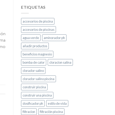
ETIQUETAS
accesorios de piscina
accesorios de piscinas
ión
agua verde
aminorador ph
rma
añadir productos
omo
beneficios magnesio
bomba de calor
cloracion salina
clorador salino
clorador salino piscina
construir piscina
construir una piscina
dosificador ph
estilo de vida
filtracion
filtración piscina