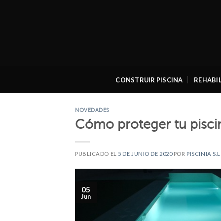
Skip
to
content
CONSTRUIR PISCINA
REHABIL
NOVEDADES
Cómo proteger tu pisc
PUBLICADO EL
5 DE JUNIO DE 2020
POR
PISCINIA S.L
05
Jun